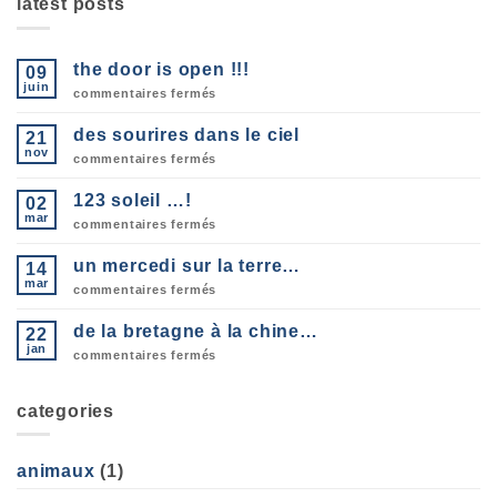
latest posts
the door is open !!!
09
juin
sur
commentaires fermés
the
door
des sourires dans le ciel
21
is
open
nov
sur
commentaires fermés
!!!
des
sourires
123 soleil …!
02
dans
le
mar
sur
commentaires fermés
ciel
123
soleil
un mercedi sur la terre…
14
…!
mar
sur
commentaires fermés
un
mercedi
de la bretagne à la chine…
22
sur
la
jan
sur
commentaires fermés
terre…
de
la
bretagne
categories
à
la
chine…
animaux
(1)