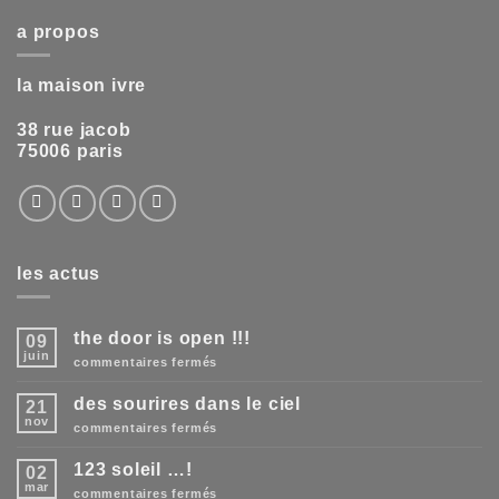
a propos
la maison ivre
38 rue jacob
75006 paris
les actus
the door is open !!!
09
juin
sur
commentaires fermés
the
door
des sourires dans le ciel
21
is
open
nov
sur
commentaires fermés
!!!
des
sourires
123 soleil …!
02
dans
le
mar
sur
commentaires fermés