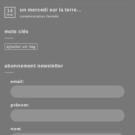
ciel
123
soleil
un mercedi sur la terre…
14
…!
mar
sur
commentaires fermés
un
mercedi
sur
mots clés
la
terre…
ajouter un tag
abonnement newsletter
email:
prénom:
nom: