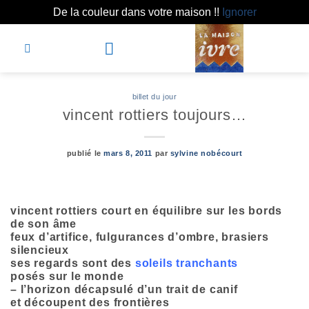
De la couleur dans votre maison !!
Ignorer
Passer
au
contenu
Depuis 1991
billet du jour
vincent rottiers toujours…
publié le
mars 8, 2011
par
sylvine nobécourt
vincent rottiers court en équilibre sur les bords
de son âme
feux d’artifice, fulgurances d’ombre, brasiers
silencieux
ses regards sont des
soleils tranchants
posés sur le monde
– l’horizon décapsulé d’un trait de canif
et découpent des frontières