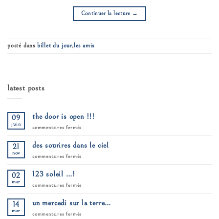
Continuer la lecture
→
posté dans
billet du jour
,
les amis
latest posts
the door is open !!!
09
juin
sur
commentaires fermés
the
door
des sourires dans le ciel
21
is
open
nov
sur
commentaires fermés
!!!
des
sourires
123 soleil …!
02
dans
le
mar
sur
commentaires fermés
ciel
123
soleil
un mercedi sur la terre…
14
…!
mar
sur
commentaires fermés