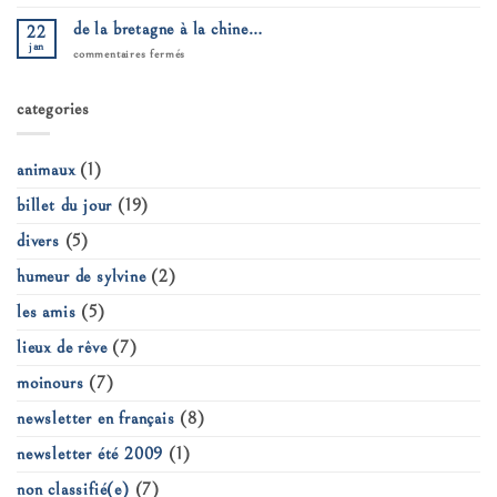
un
mercedi
de la bretagne à la chine…
22
sur
la
jan
sur
commentaires fermés
terre…
de
la
bretagne
categories
à
la
chine…
animaux
(1)
billet du jour
(19)
divers
(5)
humeur de sylvine
(2)
les amis
(5)
lieux de rêve
(7)
moinours
(7)
newsletter en français
(8)
newsletter été 2009
(1)
non classifié(e)
(7)