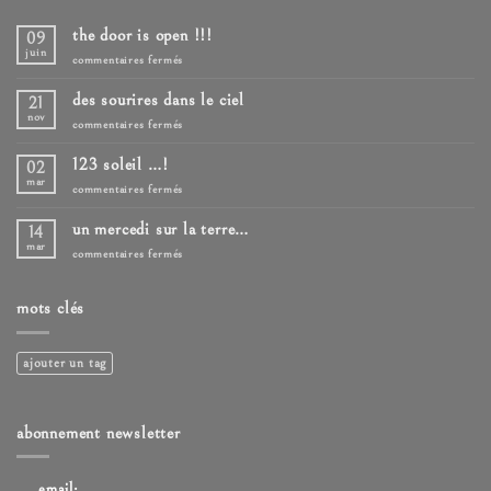
the door is open !!!
09
juin
sur
commentaires fermés
the
door
des sourires dans le ciel
21
is
open
nov
sur
commentaires fermés
!!!
des
sourires
123 soleil …!
02
dans
le
mar
sur
commentaires fermés
ciel
123
soleil
un mercedi sur la terre…
14
…!
mar
sur
commentaires fermés
un
mercedi
sur
mots clés
la
terre…
ajouter un tag
abonnement newsletter
email: