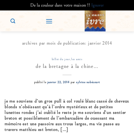
De la couleur dans votre maison !!
Ignorer
Passer
au
contenu
Depuis 1991
archives par mois de publication:
janvier 2014
billet du jour
,
les amis
de la bretagne à la chine…
publié le
janvier 22, 2014
par
sylvine nobécourt
je me souviens d’un gros pull à col roulé blanc cassé de cheveux
blonds n’obéissant qu’à l’ordre mystérieux et de petites
lunettes rondes j’ai oublié le reste je me souviens d’un sentier
breton et possiblement de l’embarcadère de ouessant ma
mémoire est une passoire aux trous larges, ma vie passe au
travers matthieu est breton, […]