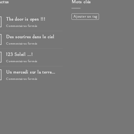
actus
Mots clés
Ajouter un tag
The door is open !!!
sur
Commentaires fermés
The
door
Des sourires dans le ciel
is
open
sur
Commentaires fermés
!!!
Des
sourires
123 Soleil …!
dans
le
sur
Commentaires fermés
ciel
123
Soleil
Un mercedi sur la terre…
…!
sur
Commentaires fermés
Un
mercedi
sur
la
terre…