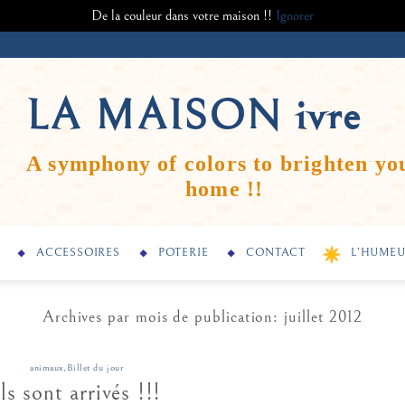
De la couleur dans votre maison !!
Ignorer
LA MAISON
ivre
A symphony of colors to brighten yo
home !!
ACCESSOIRES
POTERIE
CONTACT
L’HUMEU
Archives par mois de publication:
juillet 2012
animaux
,
Billet du jour
Ils sont arrivés !!!