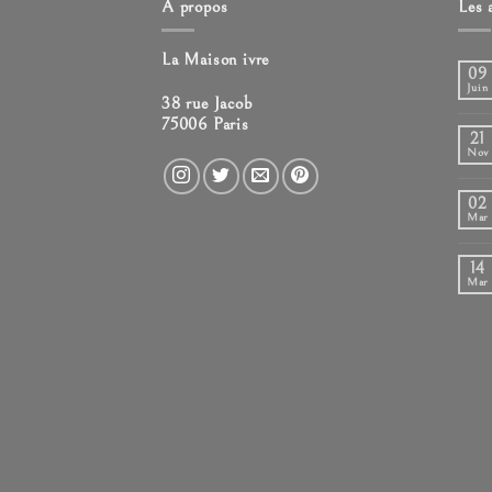
A propos
Les 
La Maison ivre
09
Juin
38 rue Jacob
75006 Paris
21
Nov
02
Mar
14
Mar