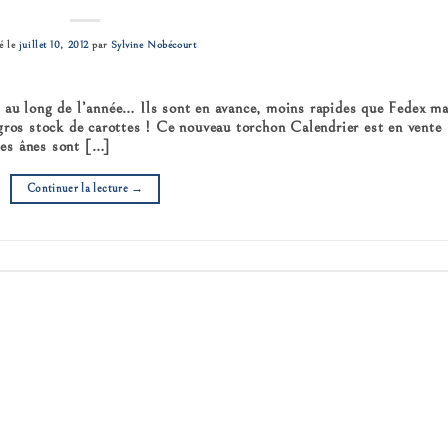
é le
juillet 10, 2012
par
Sylvine Nobécourt
 au long de l’année… Ils sont en avance, moins rapides que Fedex ma
gros stock de carottes ! Ce nouveau torchon Calendrier est en vente
 les ânes sont […]
Continuer la lecture
→