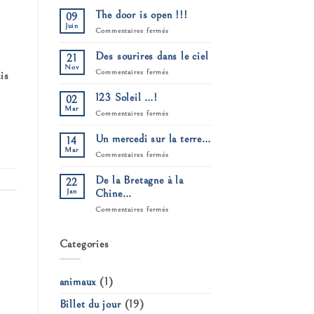
The door is open !!!
09
Juin
sur
Commentaires fermés
The
door
Des sourires dans le ciel
21
is
open
Nov
sur
Commentaires fermés
is
!!!
Des
sourires
123 Soleil …!
02
dans
le
Mar
sur
Commentaires fermés
ciel
123
Soleil
Un mercedi sur la terre…
14
…!
Mar
sur
Commentaires fermés
Un
mercedi
De la Bretagne à la
22
sur
la
Jan
Chine…
terre…
sur
Commentaires fermés
De
la
Bretagne
Categories
à
la
Chine…
animaux
(1)
Billet du jour
(19)