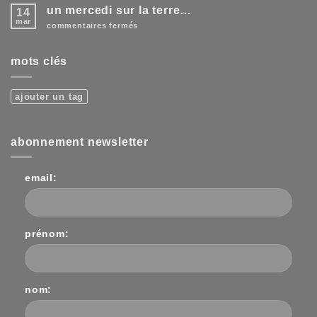
soleil
un mercedi sur la terre…
14
…!
mar
sur
commentaires fermés
un
mercedi
sur
mots clés
la
terre…
ajouter un tag
abonnement newsletter
email:
prénom:
nom: