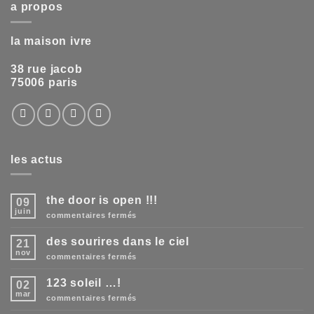
a propos
la maison ivre
38 rue jacob
75006 paris
les actus
the door is open !!!
09
juin
sur
commentaires fermés
the
door
des sourires dans le ciel
21
is
open
nov
sur
commentaires fermés
!!!
des
sourires
123 soleil …!
02
dans
le
mar
sur
commentaires fermés
ciel
123