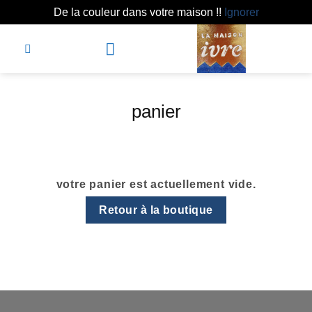
De la couleur dans votre maison !!
Ignorer
Passer
au
contenu
Depuis 1991
panier
votre panier est actuellement vide.
Retour à la boutique