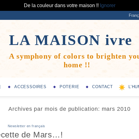
De la couleur dans votre maison !!
Ignorer
Franç
LA MAISON
ivre
A symphony of colors to brighten yo
home !!
ACCESSOIRES
POTERIE
CONTACT
L’HU
Archives par mois de publication:
mars 2010
Newsletter en français
cette de Mars…!