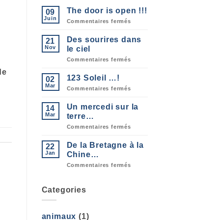
The door is open !!!
09
Juin
sur
Commentaires fermés
The
door
Des sourires dans
21
is
open
Nov
le ciel
!!!
sur
Commentaires fermés
Des
de
sourires
123 Soleil …!
02
dans
le
Mar
sur
Commentaires fermés
ciel
123
Soleil
Un mercedi sur la
14
…!
Mar
terre…
sur
Commentaires fermés
Un
mercedi
De la Bretagne à la
22
sur
la
Jan
Chine…
terre…
sur
Commentaires fermés
De
la
Bretagne
Categories
à
la
Chine…
animaux
(1)