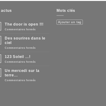
 actus
Mots clés
Ajouter un tag
The door is open !!!
n
sur
Commentaires fermés
The
door
Des sourires dans le
is
open
ciel
!!!
sur
Commentaires fermés
Des
sourires
123 Soleil …!
dans
le
sur
Commentaires fermés
ciel
123
Soleil
Un mercedi sur la
…!
terre…
sur
Commentaires fermés
Un
mercedi
sur
la
terre…