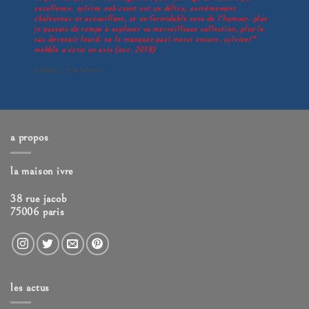
excellence. sylvine nob court est un délice, extrêmement
chaleureux et accueillant, et un formidable sens de l’humour. plus
je passais de temps à explorer sa merveilleuse collection, plus le
sac devenait lourd. ne le manquez pas! merci encore, sylvine!
mebble
a écrit un avis (oct. 2018)
mebble
/
trip advisor
a propos
la maison ivre
38 rue jacob
75006 paris
les actus