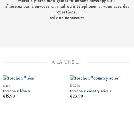
merci à pierre mon génial fulminant développeur !
n’hésitez pas à envoyez un mail ou à téléphoner si vous avez des
questions.
sylvine nobécourt
A LA UNE … !
coton
100% lin
torchon « léon »
torchon « country acier »
€
15,90
€
23,90