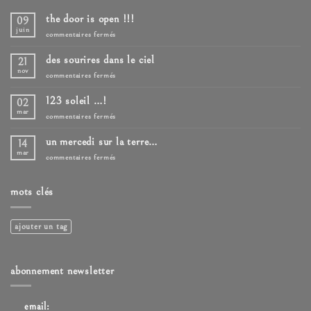
the door is open !!!
09
juin
sur
commentaires fermés
the
door
des sourires dans le ciel
21
is
open
nov
sur
commentaires fermés
!!!
des
sourires
123 soleil …!
02
dans
le
mar
sur
commentaires fermés
ciel
123
soleil
un mercedi sur la terre…
14
…!
mar
sur
commentaires fermés
un
mercedi
sur
mots clés
la
terre…
ajouter un tag
abonnement newsletter
email: