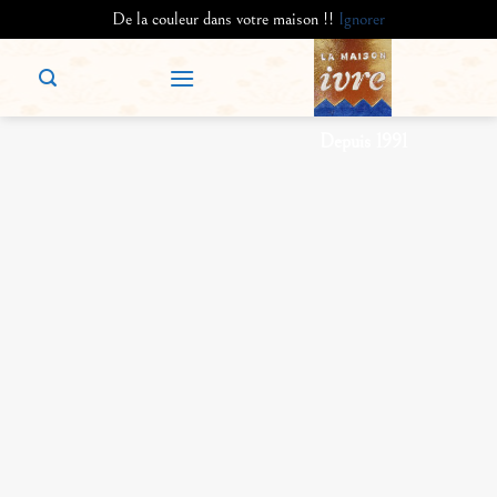
De la couleur dans votre maison !!
Ignorer
Passer
au
contenu
Depuis 1991