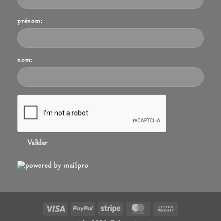
prénom:
nom:
Valider
visa
paypal
stripe
mastercard
cash
on