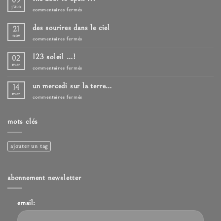
09
juin
sur
commentaires fermés
the
door
des sourires dans le ciel
21
is
open
nov
sur
commentaires fermés
!!!
des
sourires
123 soleil …!
02
dans
le
mar
sur
commentaires fermés
ciel
123
soleil
un mercedi sur la terre…
14
…!
mar
sur
commentaires fermés
un
mercedi
sur
mots clés
la
terre…
ajouter un tag
abonnement newsletter
email: