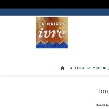
Passer
au
contenu
Depuis 1991
LINGE DE MAISON
Tor
Publié l