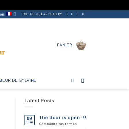
ais
Tél : +33 (0)1 42 60 01 85
PANIER
ur
MEUR DE SYLVINE
Latest Posts
The door is open !!!
09
Juin
sur
Commentaires fermés
The