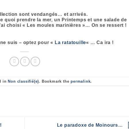
ollection sont vendangés… et arrivés.
 de quoi prendre la mer, un Printemps et une salade de
 j’ai choisi « Les moules marinières »… On se ressert !
 ne suis – optez pour «
La ratatouille
« … Ca ira !
d in
Non classifié(e)
. Bookmark the
permalink
.
!
Le paradoxe de Moinours…