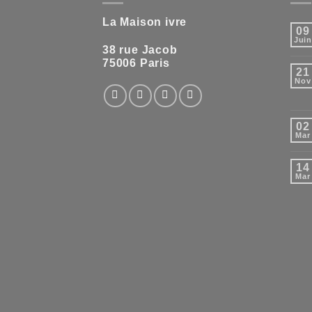
La Maison ivre
09
Jui
38 rue Jacob
75006 Paris
21
Nov
02
Mar
14
Mar