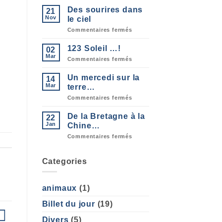
door
Des sourires dans
21
is
open
Nov
le ciel
!!!
sur
Commentaires fermés
Des
sourires
123 Soleil …!
02
dans
le
Mar
sur
Commentaires fermés
ciel
123
Soleil
Un mercedi sur la
14
…!
Mar
terre…
sur
Commentaires fermés
Un
mercedi
De la Bretagne à la
22
sur
la
Jan
Chine…
terre…
sur
Commentaires fermés
De
la
Bretagne
Categories
à
la
Chine…
animaux
(1)
Billet du jour
(19)
Divers
(5)