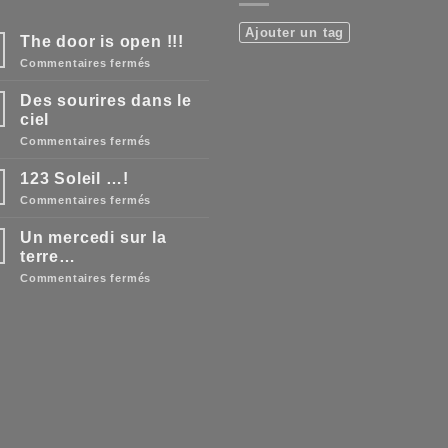
Ajouter un tag
The door is open !!!
n
sur
Commentaires fermés
The
door
Des sourires dans le
is
open
ciel
!!!
sur
Commentaires fermés
Des
sourires
123 Soleil …!
dans
le
sur
Commentaires fermés
ciel
123
Soleil
Un mercedi sur la
…!
terre…
sur
Commentaires fermés
Un
mercedi
sur
la
terre…