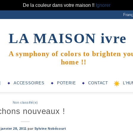
De la couleur dans votre maison !!
Ignorer
Franç
LA MAISON
ivre
A symphony of colors to brighten yo
home !!
ACCESSOIRES
POTERIE
CONTACT
L’HU
Non classifié(e)
chons nouveaux !
e
janvier 28, 2011
par
Sylvine Nobécourt