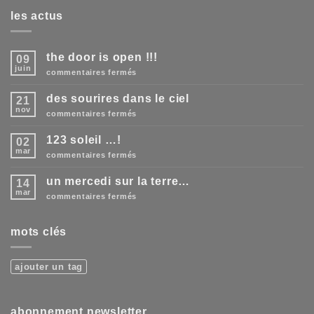
les actus
the door is open !!!
09
juin
sur
commentaires fermés
the
door
des sourires dans le ciel
21
is
open
nov
sur
commentaires fermés
!!!
des
sourires
123 soleil …!
02
dans
le
mar
sur
commentaires fermés
ciel
123
soleil
un mercedi sur la terre…
14
…!
mar
sur
commentaires fermés
un
mercedi
sur
mots clés
la
terre…
ajouter un tag
abonnement newsletter