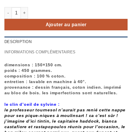
quantité de nappe "tournesol rouge vert"
Ajouter au panier
DESCRIPTION
INFORMATIONS COMPLÉMENTAIRES
dimensions :
150×150 cm.
poids :
450 grammes.
composition :
100 % coton.
entretien :
lavable en machine à 40°.
provenance :
dessin français, coton indien. imprimé
au bloc de bois. les imperfections sont naturelles.
le clin d’oeil de sylvine :
le professeur tournesol n’aurait pas renié cette nappe
pour ses pique-niques à moulinsart ! ca c’est sûr !
j’imagine d’ici tintin, le capitaine haddock, bianca
castafiore et rastapopoulos réunis pour l’occasion, le