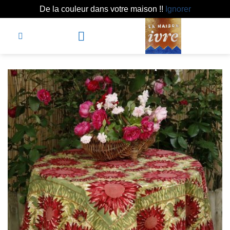
De la couleur dans votre maison !!
Ignorer
Passer
au
contenu
Depuis 1991