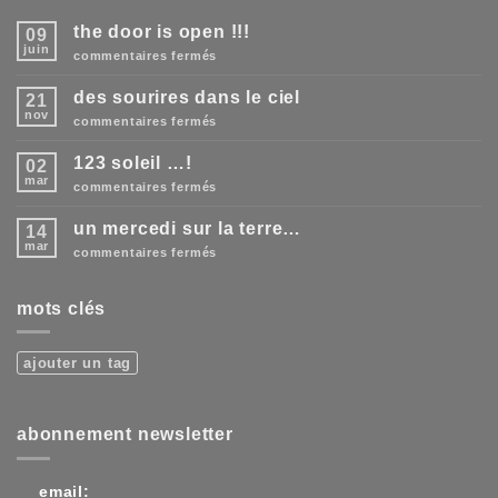
the door is open !!!
09
juin
sur
commentaires fermés
the
door
des sourires dans le ciel
21
is
open
nov
sur
commentaires fermés
!!!
des
sourires
123 soleil …!
02
dans
le
mar
sur
commentaires fermés
ciel
123
soleil
un mercedi sur la terre…
14
…!
mar
sur
commentaires fermés
un
mercedi
sur
mots clés
la
terre…
ajouter un tag
abonnement newsletter
email: