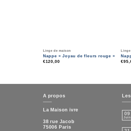
Linge de maison
Linge
Nappe « Joyau de fleurs rouge »
Napp
€
120,00
€
95,
A propos
Les
La Maison ivre
09
Jui
38 rue Jacob
75006 Paris
21