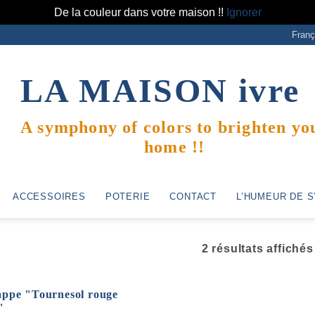
De la couleur dans votre maison !!
Ignorer
Franç
LA MAISON
ivre
A symphony of colors to brighten yo
home !!
ACCESSOIRES
POTERIE
CONTACT
L’HUMEUR DE S
2 résultats affichés