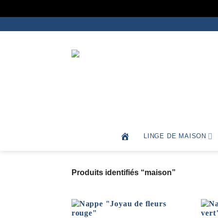
Passer
au
contenu
Depuis 1991
LINGE DE MAISON
Produits identifiés “maison”