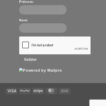
Prénom:
Nom:
Valider
Visa
PayPal
Stripe
MasterCard
Cash
On
Delivery