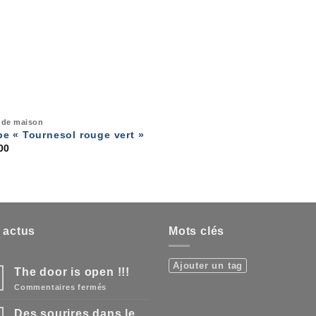
 de maison
e « Tournesol rouge vert »
00
 actus
Mots clés
Ajouter un tag
The door is open !!!
n
sur
Commentaires fermés
The
door
Des sourires dans le
is