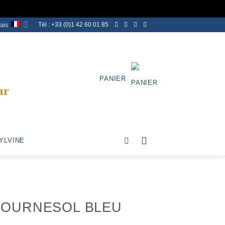
ais
Tél : +33 (0)1 42 60 01 85
PANIER
ur
YLVINE
TOURNESOL BLEU