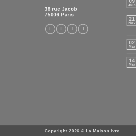
09
Jui
38 rue Jacob
75006 Paris
21
Nov
02
Mar
14
Mar
Copyright 2026 ©
La Maison ivre