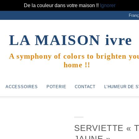
De la couleur dans votre maison !!
Ignorer
Franç
LA MAISON
ivre
A symphony of colors to brighten yo
home !!
ACCESSOIRES
POTERIE
CONTACT
L’HUMEUR DE S
SERVIETTE « 
JAUNE »