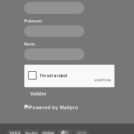
Prénom:
Nom:
Valider
Visa
PayPal
Stripe
MasterCard
Cash