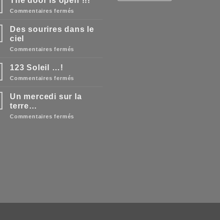
The door is open !!!
n
sur
Commentaires fermés
The
door
Des sourires dans le
is
open
ciel
!!!
sur
Commentaires fermés
Des
sourires
123 Soleil …!
dans
le
sur
Commentaires fermés
ciel
123
Soleil
Un mercedi sur la
…!
terre…
sur
Commentaires fermés
Un
mercedi
sur
la
terre…