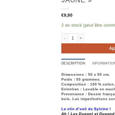
€
9,90
2 en stock (peut être com
quantité de Serviette "Tour
Aj
DESCRIPTION
INFORMATIO
Dimensions :
50 x 50 cm.
Poids :
55 grammes.
Composition :
100 % coton
Entretien :
Lavable en mach
Provenance :
Dessin frança
bois. Les imperfections son
Le clin d’oeil de Sylvine !
Ah ! Les Dupont et Dupond 