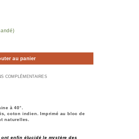
mandé)
nesol bleu jaune"
outer au panier
NS COMPLÉMENTAIRES
.
ine à 40°.
is, coton indien. Imprimé au bloc de
t naturelles.
ont enfin élucidé le mystère des