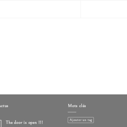
actus
Mots clés
Ajouter un tag
The door is open !!!