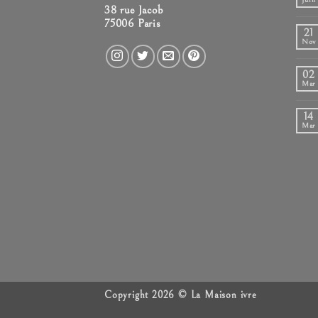
38 rue Jacob
75006 Paris
21
Nov
02
Mar
14
Mar
Copyright 2026 ©
La Maison ivre