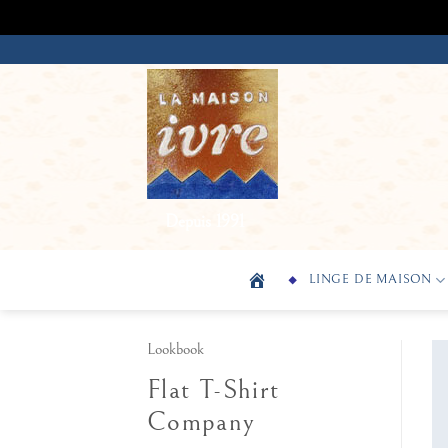
Passer
au
contenu
Depuis 1991
LINGE DE MAISON
Lookbook
Flat T-Shirt
Company