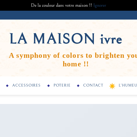
De la couleur dans votre maison !!
Ignorer
LA MAISON
ivre
A symphony of colors to brighten yo
home !!
ACCESSOIRES
POTERIE
CONTACT
L’HUMEU