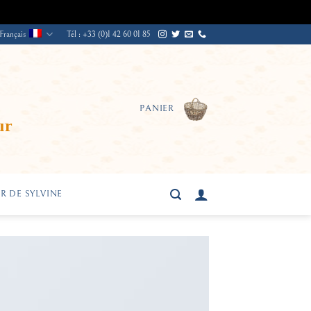
Français
Tél : +33 (0)1 42 60 01 85
PANIER
ur
R DE SYLVINE