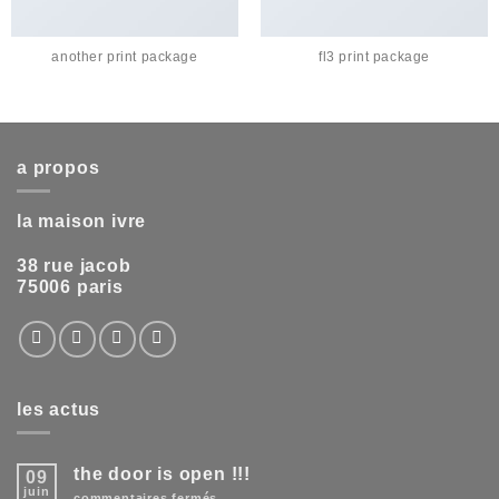
another print package
fl3 print package
a propos
la maison ivre
38 rue jacob
75006 paris
les actus
the door is open !!!
09
juin
sur
commentaires fermés